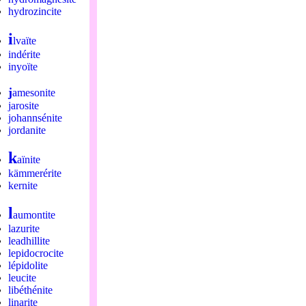
hydrozincite
i
lvaïte
indérite
inyoïte
j
amesonite
jarosite
johannsénite
jordanite
k
aïnite
kämmerérite
kernite
l
aumontite
lazurite
leadhillite
lepidocrocite
lépidolite
leucite
libéthénite
linarite