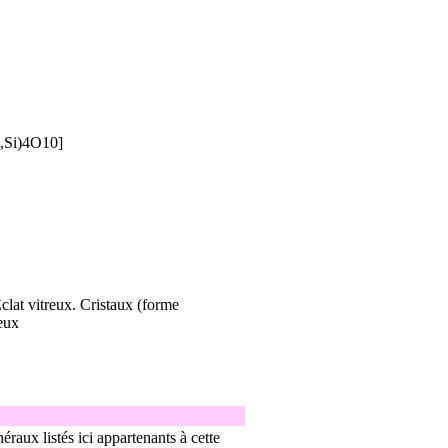
,Si)4O10]
Eclat vitreux. Cristaux (forme
reux
éraux listés ici appartenants à cette