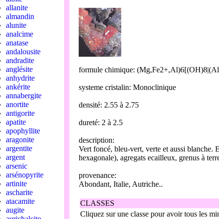
allanite
almandin
alunite
analcime
anatase
andalousite
andradite
anglésite
formule chimique: (Mg,Fe2+,Al)6[(OH)8|(Al
anhydrite
ankérite
systeme cristalin: Monoclinique
annabergite
anortite
densité: 2.55 à 2.75
antigorite
apatite
dureté: 2 à 2.5
apophyllite
aragonite
description:
argentite
Vert foncé, bleu-vert, verte et aussi blanche. 
argent
hexagonale), agregats ecailleux, grenus à ter
arsenic
arsénopyrite
provenance:
artinite
Abondant, Italie, Autriche..
ascharite
atacamite
CLASSES
augite
Cliquez sur une classe pour avoir tous les min
aurichalcite