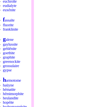
euchroïte
eudialyte
euxénite
f
assaïte
fluorite
franklinite
g
alene
gaylussite
gehlénite
goethite
graphite
greenockite
grossulaire
gypse
h
armotome
haüyne
hématite
hémimorphite
heulandite
hopéite
hydromagnésite