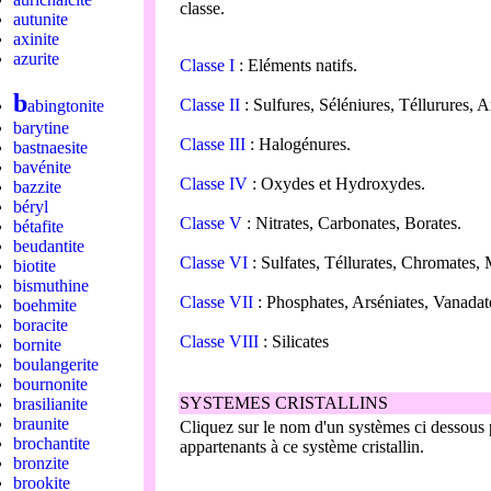
classe.
autunite
axinite
azurite
Classe I
: Eléments natifs.
b
Classe II
: Sulfures, Séléniures, Téllurures, 
abingtonite
barytine
Classe III
: Halogénures.
bastnaesite
bavénite
Classe IV
: Oxydes et Hydroxydes.
bazzite
béryl
Classe V
: Nitrates, Carbonates, Borates.
bétafite
beudantite
Classe VI
: Sulfates, Téllurates, Chromates,
biotite
bismuthine
Classe VII
: Phosphates, Arséniates, Vanadat
boehmite
boracite
Classe VIII
: Silicates
bornite
boulangerite
bournonite
SYSTEMES CRISTALLINS
brasilianite
braunite
Cliquez sur le nom d'un systèmes ci dessous p
brochantite
appartenants à ce système cristallin.
bronzite
brookite