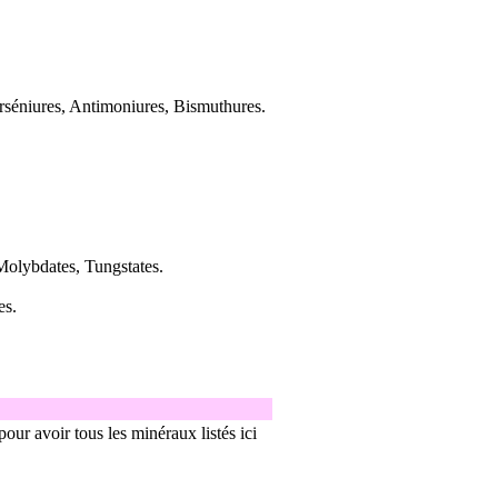
Arséniures, Antimoniures, Bismuthures.
 Molybdates, Tungstates.
es.
our avoir tous les minéraux listés ici