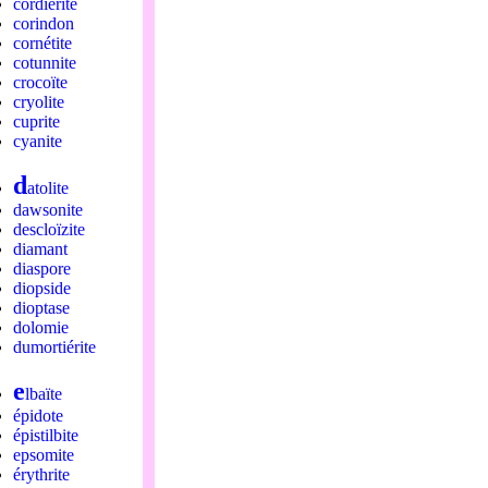
cordiérite
corindon
cornétite
cotunnite
crocoïte
cryolite
cuprite
cyanite
d
atolite
dawsonite
descloïzite
diamant
diaspore
diopside
dioptase
dolomie
dumortiérite
e
lbaïte
épidote
épistilbite
epsomite
érythrite