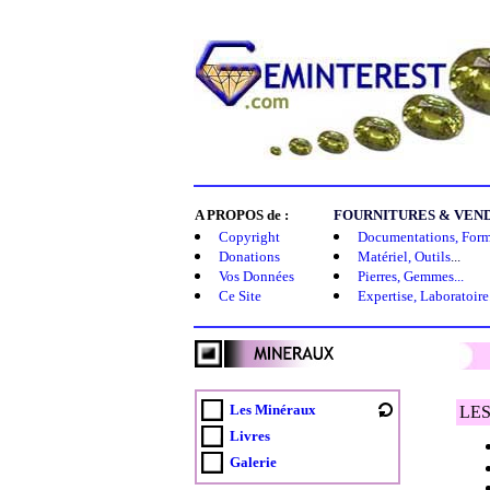
A PROPOS de :
FOURNITURES & VENDE
Copyright
Documentations, Forma
Donations
Matériel, Outils
...
Vos Données
Pierres, Gemmes...
Ce Site
Expertise, Laboratoire.
Les Minéraux
LE
Livres
Galerie