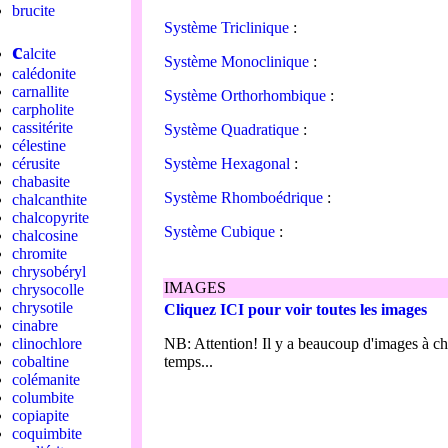
brucite
Système Triclinique
:
c
alcite
Système Monoclinique
:
calédonite
carnallite
Système Orthorhombique
:
carpholite
cassitérite
Système Quadratique
:
célestine
cérusite
Système Hexagonal
:
chabasite
Système Rhomboédrique
:
chalcanthite
chalcopyrite
Système Cubique
:
chalcosine
chromite
chrysobéryl
IMAGES
chrysocolle
chrysotile
Cliquez ICI pour voir toutes les images
cinabre
clinochlore
NB: Attention! Il y a beaucoup d'images à ch
cobaltine
temps...
colémanite
columbite
copiapite
coquimbite