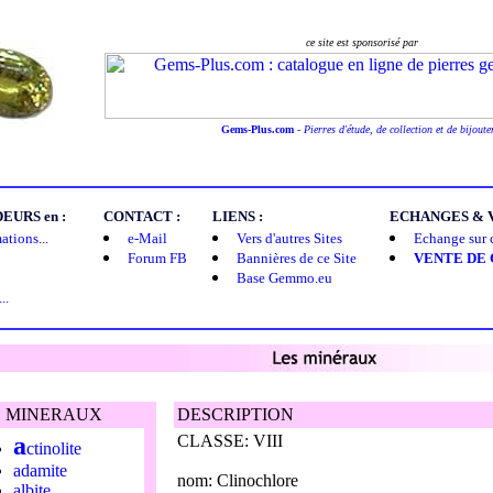
ce site est sponsorisé par
Gems-Plus.com
-
Pierres d'étude, de collection et de bijoute
URS en :
CONTACT :
LIENS :
ECHANGES & V
tions...
e-Mail
Vers d'autres Sites
Echange sur ce
Forum FB
Bannières de ce Site
VENTE DE
Base Gemmo.eu
..
S MINERAUX
DESCRIPTION
a
CLASSE: VIII
ctinolite
adamite
nom: Clinochlore
albite