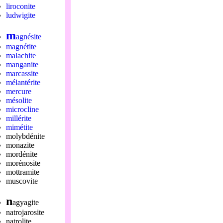
liroconite
ludwigite
m
agnésite
magnétite
malachite
manganite
marcassite
mélantérite
mercure
mésolite
microcline
millérite
mimétite
molybdénite
monazite
mordénite
morénosite
mottramite
muscovite
n
agyagite
natrojarosite
natrolite