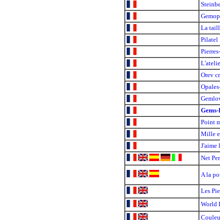
Steinb
Gemop
La tail
Pilatel
Pierre
L'atel
Orev c
Opales
Gemlo
Gems-
Point 
Mille e
J'aime
Net Per
.
.
.
.
A la po
.
.
Les Pie
.
World 
.
Couleu
.