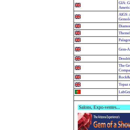
GIA: Ge
Americ
AIGS: A
Gemolo
Diamon
Themel
Palag
Gem-A
Dendri
The Ge
Compa
Rock
Topaz 
LabGe
Salons, Expo-ventes...