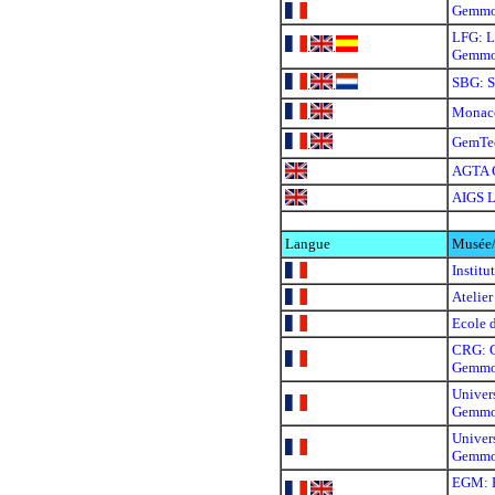
Gemmo
LFG: L
.
.
Gemmo
SBG: S
.
.
Monac
.
GemTe
.
AGTA 
AIGS L
Langue
Musée/
Institu
Atelie
Ecole 
CRG: C
Gemmo
Univer
Gemmo
Univer
Gemmo
EGM: E
.