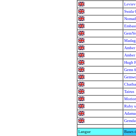
Leviev
Swala 
Nomad'
Embass
GemYe
Madag
Amber 
Amber
Hugh F
Gems f
Gemw
Chath
Tairus
Morio
Ruby s
Adamas
Gemda
Langue
Bases 