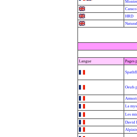
Montre
Caraco
HRD
Natura
Langue
Pages 
Spathf
Oeufs p
Armori
La mys
Les mi
David
Alpini