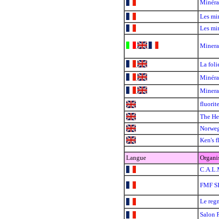
Minér
Les mi
Les mi
Mineral
.
.
La foli
.
Minéra
.
Minera
.
fluorit
The Hen
Norweg
Ken's f
Langue
Organi
C.A.L.
FMF 
Le reg
Salon 