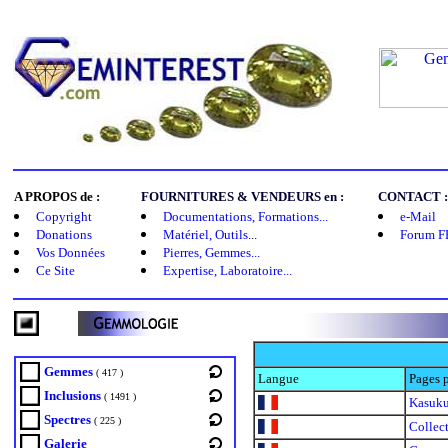
A PROPOS de :
FOURNITURES & VENDEURS en :
CONTACT :
Copyright
Documentations, Formations...
e-Mail
Donations
Matériel, Outils
...
Forum F
Vos Données
Pierres, Gemmes...
Ce Site
Expertise, Laboratoire...
Gemmes
( 417 )
Langue
Pages 
Inclusions
( 1491 )
Kasuk
Spectres
( 225 )
Collec
Galerie