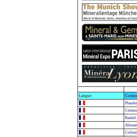
Langue
Comme
Planète
Créati
Kadali
Alexand
Celinn