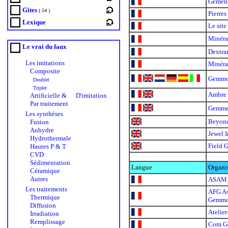
Gemen
Gîtes
( 54 )
Pierres
Lexique
Le site
Minéra
Le vrai du faux
Dextra
Les imitations
Minéra
Composite
Gemmo
.
.
.
.
.
Doublet
Triplet
Ambre 
Artificielle &
D'imitation
.
Par traitement
Gemmes
.
Les synthèses
Beyon
Fusion
Anhydre
Jewel I
Hydrothermale
Field 
Hautes P & T
CVD
Sédimentation
Langue
Organi
Céramique
Autres
ASAM
Les traitements
AFG As
Thermique
Gemmo
Diffusion
Atelier
Irradiation
Remplissage
Com G