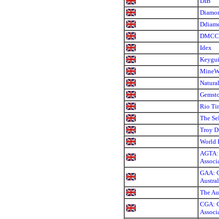
DIB
Diamon
Ddiam
DMCC
Idex
Keygu
MineW
Natura
Gemsto
Rio Ti
The Se
Troy D
World 
AGTA: 
Associ
GAA: G
Austral
The Au
CGA: C
Associ