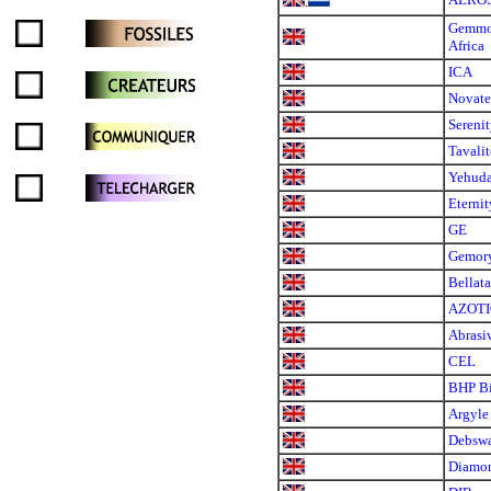
.
Gemmol
Africa
ICA
Novat
Sereni
Tavalit
Yehud
Eternit
GE
Gemor
Bellata
AZOT
Abrasi
CEL
BHP Bi
Argyle
Debsw
Diamon