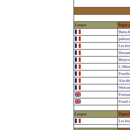
Langue
Pages 
Batra.f
paleorc
Les fos
Docum
Bienve
L'Albi
Fossile
A la dé
Welcom
Fossw
Fossil 
Langue
Organi
Les fos