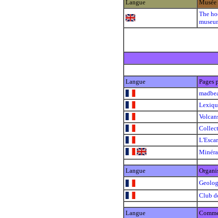
Langue
Musée
The hoo
museu
Langue
Pages 
madbe
Lexiqu
Volcan
Collect
L'Escar
Minérau
.
Langue
Organi
Geolog
Club d
Langue
Comme