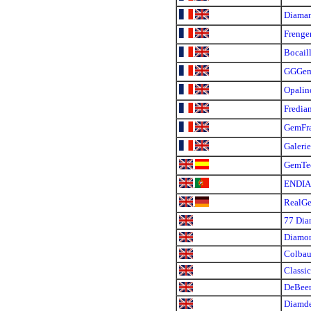
Diaman
.
Frenge
.
Bocail
.
GGGe
.
Opalin
.
Fredia
.
GemFr
.
Galerie
.
GemTe
.
ENDI
.
RealG
.
77 Di
Diamo
Colba
Classi
DeBeer
Diamd