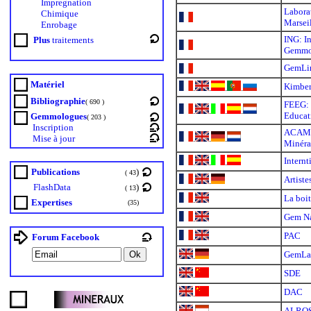
Impregnation
Labora
Chimique
Marsei
Enrobage
ING: In
Plus
traitements
Gemmo
GemLi
Matériel
Kimber
.
.
.
.
Bibliographie
( 690 )
FEEG: 
.
.
.
.
Educat
Gemmologues
( 203 )
Inscription
ACAM: 
Mise à jour
.
.
.
Minéra
Internt
.
.
.
Publications
)
( 43
Artiste
.
.
FlashData
)
( 13
La boi
.
Expertises
(35)
Gem Na
.
PAC
Forum Facebook
.
GemLa
.
SDE
.
DAC
.
ALRO