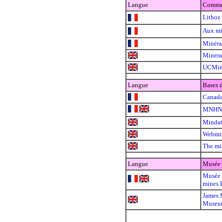
Langue
Comme
Lithoz
Aux mi
Minérau
Minera
UCMin
Langue
Bases 
Canada
MNHN C
.
Minda
Webmin
The mi
Langue
Musée
Musée 
.
mines P
James 
Muse