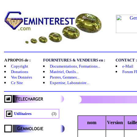
A PROPOS de :
FOURNITURES & VENDEURS en :
CONTACT :
Copyright
Documentations, Formations...
e-Mail
Donations
Matériel, Outils
...
Forum F
Vos Données
Pierres, Gemmes...
Ce Site
Expertise, Laboratoire...
Utilitaires
(3)
nom
Version
taill