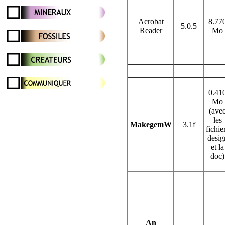
Acrobat
8.77
5.0.5
Reader
Mo
0.41
Mo
(ave
les
MakegemW
3.1f
fichie
desig
et la
doc)
An