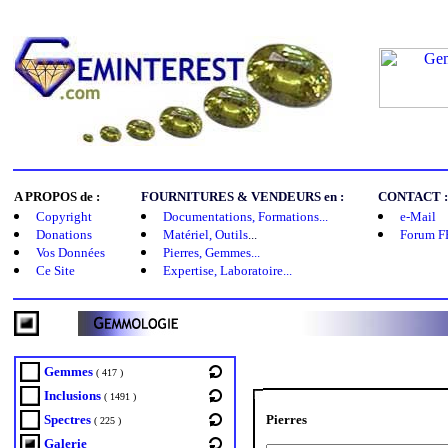
A PROPOS de :
FOURNITURES & VENDEURS en :
CONTACT :
Copyright
Documentations, Formations...
e-Mail
Donations
Matériel, Outils
...
Forum F
Vos Données
Pierres, Gemmes...
Ce Site
Expertise, Laboratoire...
Gemmes
( 417 )
Inclusions
( 1491 )
Spectres
Pierres
( 225 )
Galerie