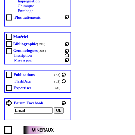
Impregnation
Chimique
Enrobage
Plus
traitements
Matériel
Bibliographie
( 690 )
Gemmologues
( 203 )
Inscription
Mise à jour
Publications
)
( 43
FlashData
)
( 13
Expertises
(35)
Forum Facebook