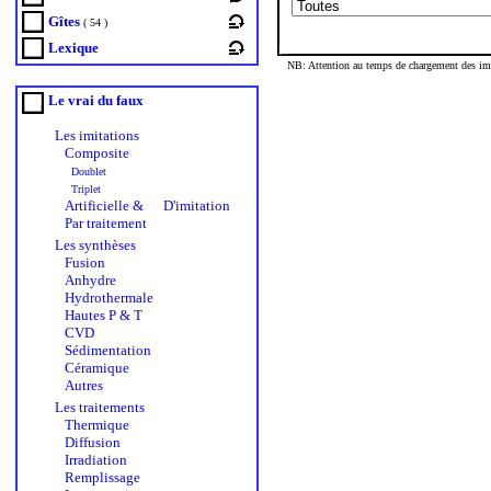
Gîtes
( 54 )
Lexique
NB: Attention au temps de chargement des imag
Le vrai du faux
Les imitations
Composite
Doublet
Triplet
Artificielle &
D'imitation
Par traitement
Les synthèses
Fusion
Anhydre
Hydrothermale
Hautes P & T
CVD
Sédimentation
Céramique
Autres
Les traitements
Thermique
Diffusion
Irradiation
Remplissage